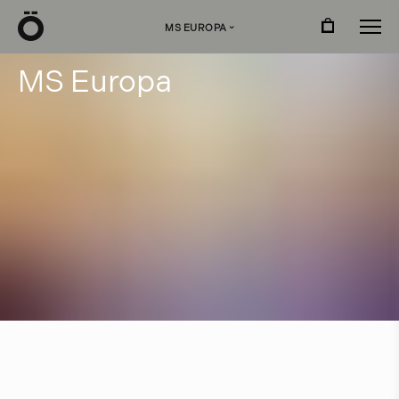
Ö
MS EUROPA
›
M
S
E
u
r
o
p
a