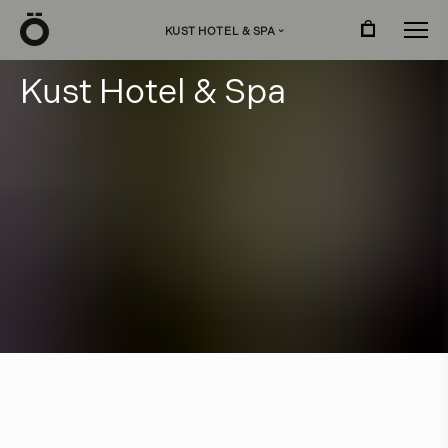
Ö
KUST HOTEL & SPA
›
K
u
s
t
H
o
t
e
l
&
S
p
a