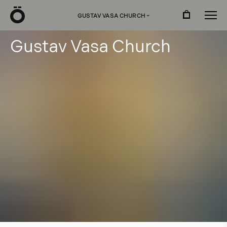
Ö
GUSTAV VASA CHURCH
›
G
u
s
t
a
v
V
a
s
a
C
h
u
r
c
h