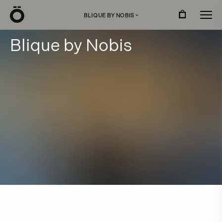
Ö
BLIQUE BY NOBIS
›
B
l
i
q
u
e
b
y
N
o
b
i
s