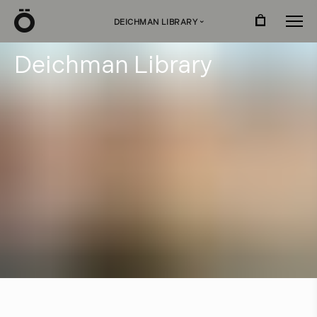
Ö
DEICHMAN LIBRARY
›
D
e
i
c
h
m
a
n
L
i
b
r
a
r
y