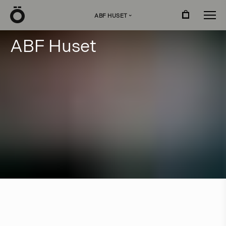
Ö
ABF HUSET
›
A
B
F
H
u
s
e
t