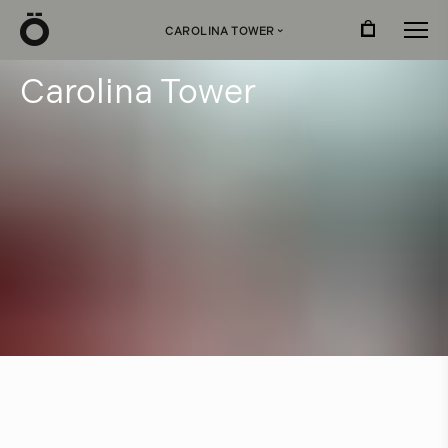
Ö
CAROLINA TOWER
›
C
a
r
o
l
i
n
a
T
o
w
e
r