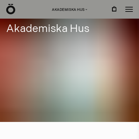
Ö
AKADEMISKA HUS
›
A
k
a
d
e
m
i
s
k
a
H
u
s