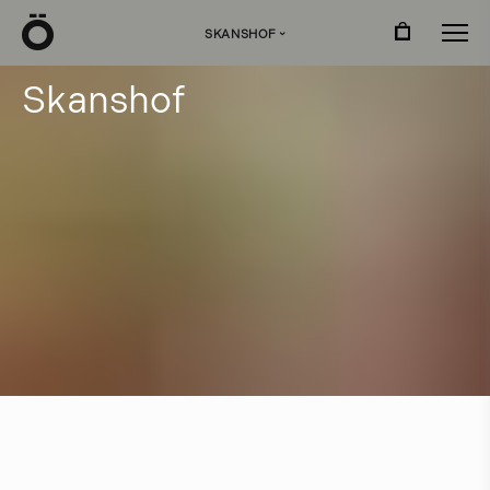
Ö
SKANSHOF
›
S
k
a
n
s
h
o
f