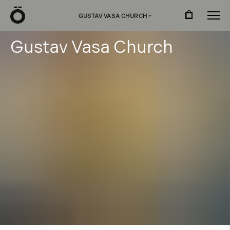
Ö
GUSTAV VASA CHURCH
›
G
u
s
t
a
v
V
a
s
a
C
h
u
r
c
h