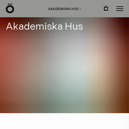
Ö
AKADEMISKA HUS
›
A
k
a
d
e
m
i
s
k
a
H
u
s