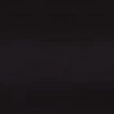
Designers
Professionals
About
›
›
›