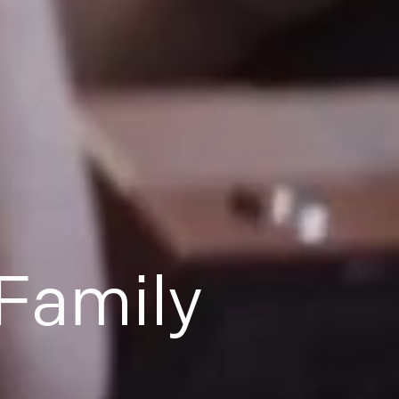
F
a
m
i
l
y