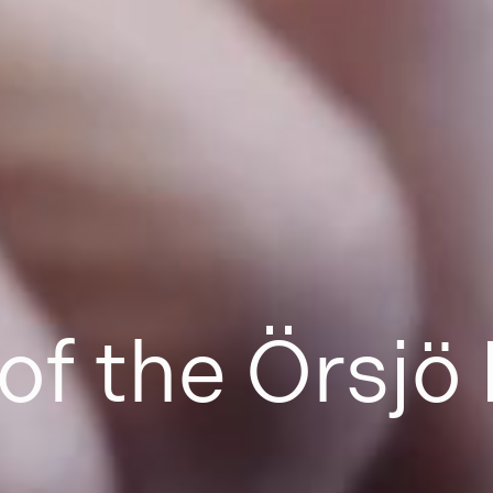
o
f
t
h
e
Ö
r
s
j
ö