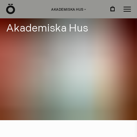
Ö
AKADEMISKA HUS
›
A
k
a
d
e
m
i
s
k
a
H
u
s