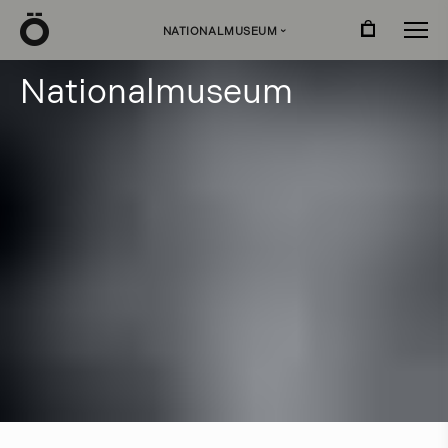
Ö
NATIONALMUSEUM
›
N
a
t
i
o
n
a
l
m
u
s
e
u
m