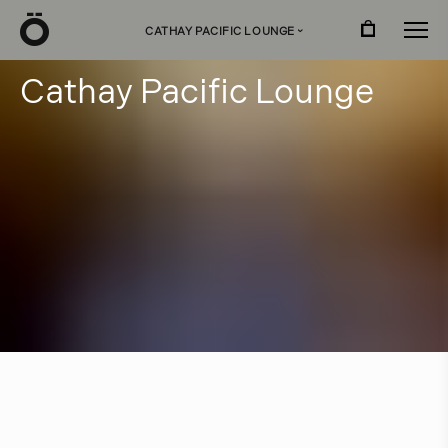
Ö
CATHAY PACIFIC LOUNGE
›
C
a
t
h
a
y
P
a
c
i
f
c
L
o
u
n
g
e