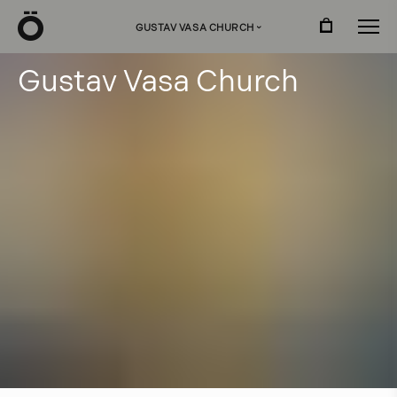
Ö
GUSTAV VASA CHURCH
›
G
u
s
t
a
v
V
a
s
a
C
h
u
r
c
h