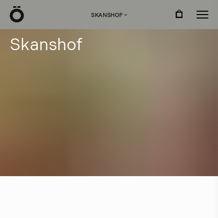
Ö
SKANSHOF
›
S
k
a
n
s
h
o
f