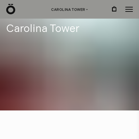
Ö
CAROLINA TOWER
›
C
a
r
o
l
i
n
a
T
o
w
e
r