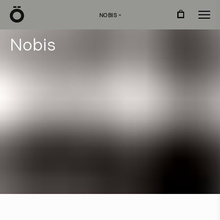
Ö
NOBIS
›
N
o
b
i
s