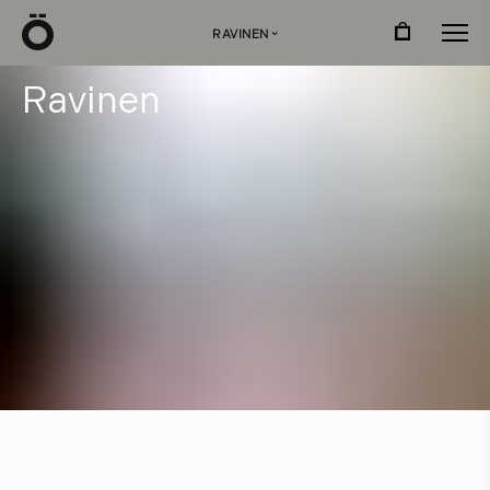
Ö
RAVINEN
›
R
a
v
i
n
e
n