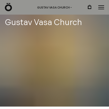
Ö
GUSTAV VASA CHURCH
›
G
u
s
t
a
v
V
a
s
a
C
h
u
r
c
h