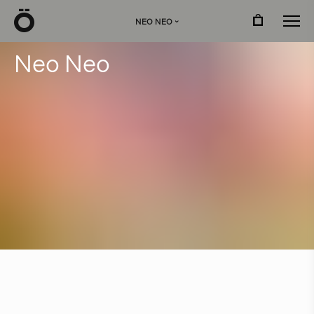
Ö
NEO NEO
›
N
e
o
N
e
o