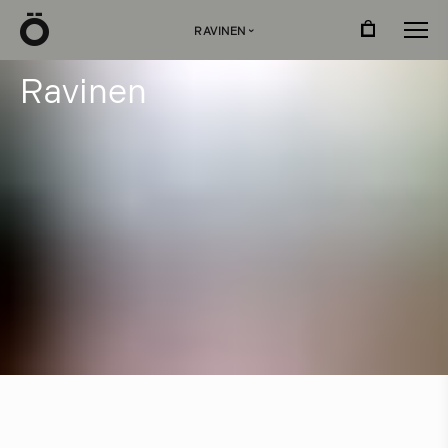
Ö
RAVINEN
›
R
a
v
i
n
e
n