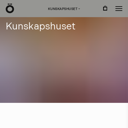
Ö
KUNSKAPSHUSET
›
K
u
n
s
k
a
p
s
h
u
s
e
t