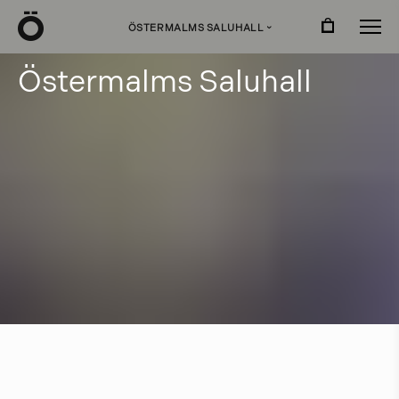
Ö
ÖSTERMALMS SALUHALL
›
Ö
s
t
e
r
m
a
l
m
s
S
a
l
u
h
a
l
l