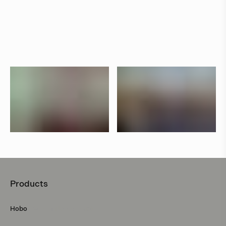
Products
Hobo
Gustaf Nordenskiöld