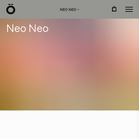
Ö
NEO NEO
›
N
e
o
N
e
o