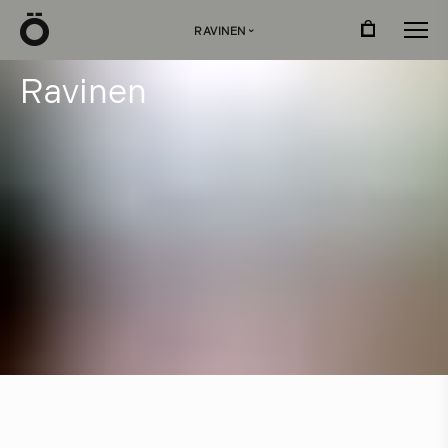
Ö
RAVINEN
›
R
a
v
i
n
e
n