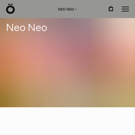
Ö
NEO NEO
›
N
e
o
N
e
o