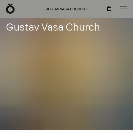
Ö
GUSTAV VASA CHURCH
›
G
u
s
t
a
v
V
a
s
a
C
h
u
r
c
h