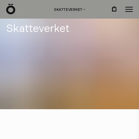
Ö
SKATTEVERKET
›
S
k
a
t
t
e
v
e
r
k
e
t