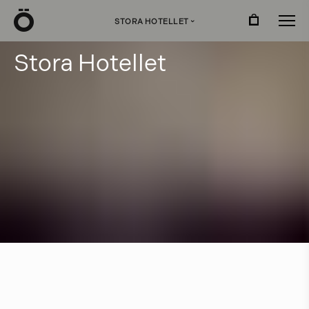
Ö
STORA HOTELLET
›
S
t
o
r
a
H
o
t
e
l
l
e
t