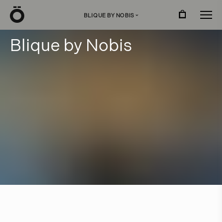
Ö
BLIQUE BY NOBIS
›
B
l
i
q
u
e
b
y
N
o
b
i
s