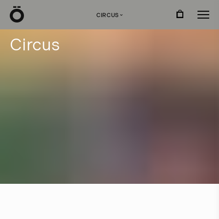
Ö
CIRCUS
›
C
i
r
c
u
s