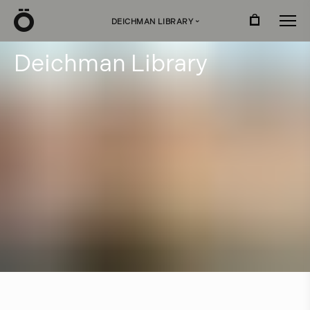
Ö
DEICHMAN LIBRARY
›
D
e
i
c
h
m
a
n
L
i
b
r
a
r
y