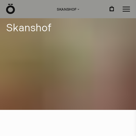
Ö
SKANSHOF
›
S
k
a
n
s
h
o
f