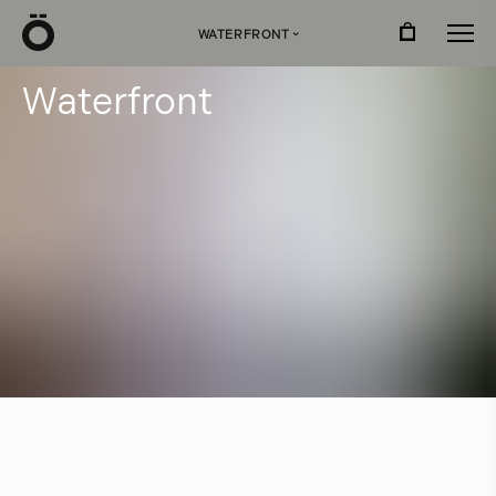
Ö
WATERFRONT
›
W
a
t
e
r
f
r
o
n
t