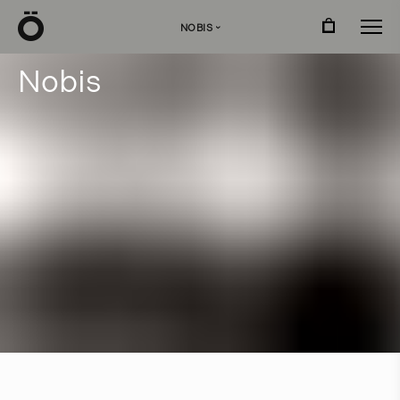
Ö
NOBIS
›
N
o
b
i
s