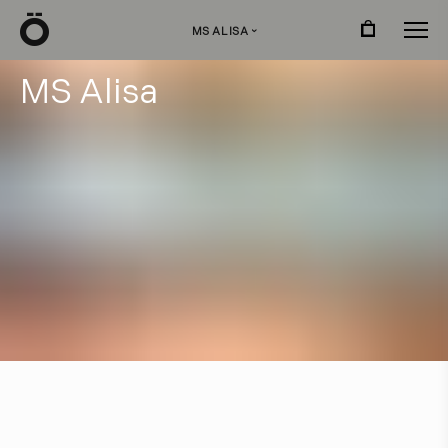
Ö
MS ALISA
›
M
S
A
l
i
s
a