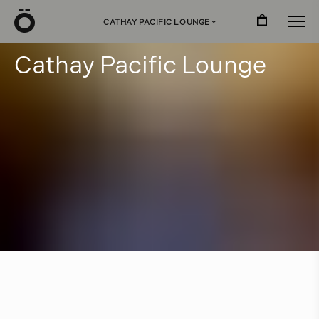
Ö
CATHAY PACIFIC LOUNGE
›
C
a
t
h
a
y
P
a
c
i
f
c
L
o
u
n
g
e