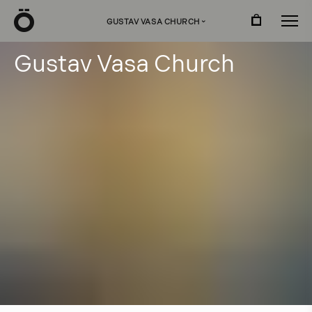
Ö
GUSTAV VASA CHURCH
›
G
u
s
t
a
v
V
a
s
a
C
h
u
r
c
h