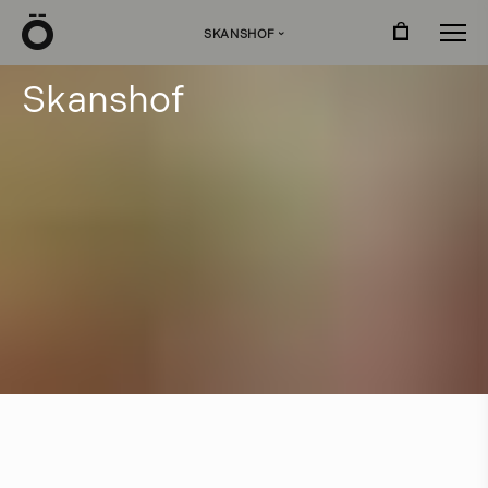
Ö
SKANSHOF
›
S
k
a
n
s
h
o
f