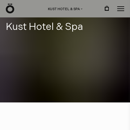
Ö
KUST HOTEL & SPA
›
K
u
s
t
H
o
t
e
l
&
S
p
a