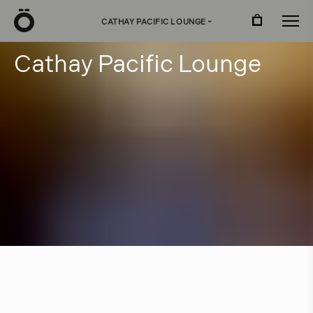
Ö
CATHAY PACIFIC LOUNGE
›
C
a
t
h
a
y
P
a
c
i
f
c
L
o
u
n
g
e