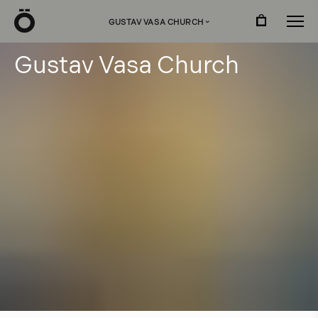
Ö
GUSTAV VASA CHURCH
›
G
u
s
t
a
v
V
a
s
a
C
h
u
r
c
h