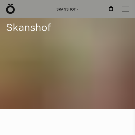
Ö
SKANSHOF
›
S
k
a
n
s
h
o
f