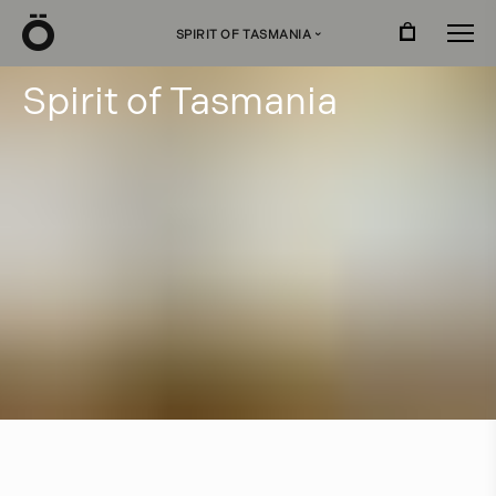
Ö
SPIRIT OF TASMANIA
›
S
p
i
r
i
t
o
f
T
a
s
m
a
n
i
a