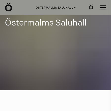
Ö
ÖSTERMALMS SALUHALL
›
Ö
s
t
e
r
m
a
l
m
s
S
a
l
u
h
a
l
l