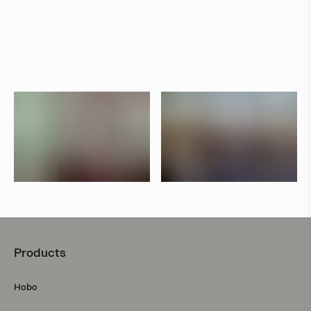
Products
Hobo
Gustaf Nordenskiöld