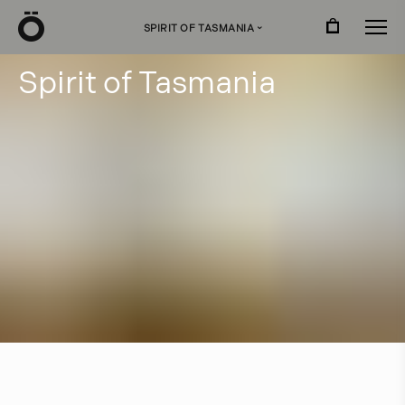
Ö
SPIRIT OF TASMANIA
›
S
p
i
r
i
t
o
f
T
a
s
m
a
n
i
a